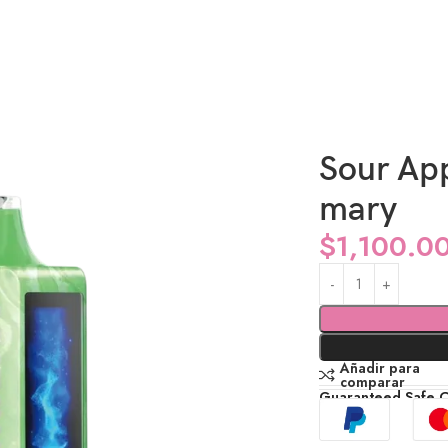
t mary
Sour App
mary
$
1,100.0
Añadir para
comparar
Guaranteed Safe 