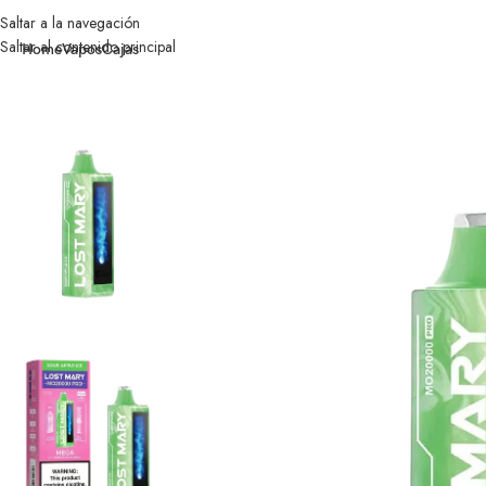
Saltar a la navegación
Saltar al contenido principal
Home
Vapos
Cajas
Inicio
MO20000 PRO
Normal edition
Sour Apple ice – normal edition los