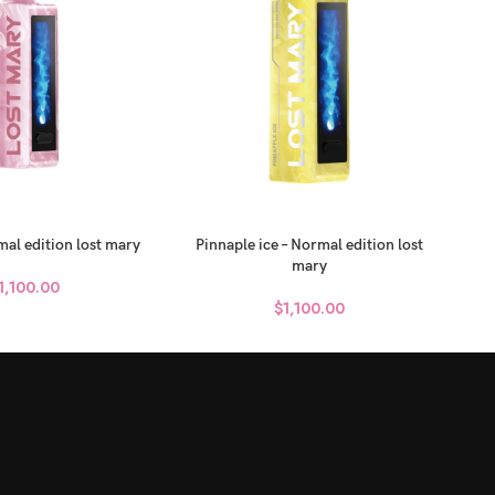
al edition lost mary
Pinnaple ice – Normal edition lost
So
mary
1,100.00
$
1,100.00