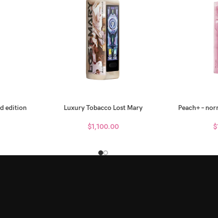
d edition
Luxury Tobacco Lost Mary
Peach+ – norm
$
1,100.00
$