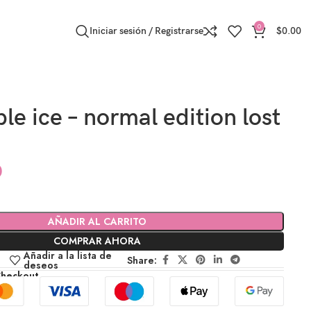
0
Iniciar sesión / Registrarse
$
0.00
le ice – normal edition lost
0
AÑADIR AL CARRITO
COMPRAR AHORA
Añadir a la lista de
Share:
deseos
Checkout