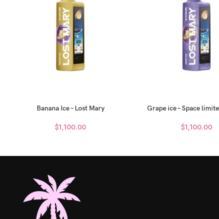
Banana Ice – Lost Mary
Grape ice – Space limite
$
1,100.00
$
1,100.00