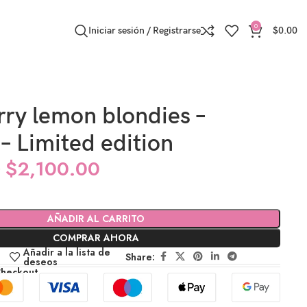
0
Iniciar sesión / Registrarse
$
0.00
ry lemon blondies –
 Limited edition
0
$
2,100.00
AÑADIR AL CARRITO
COMPRAR AHORA
Añadir a la lista de
Share:
deseos
Checkout