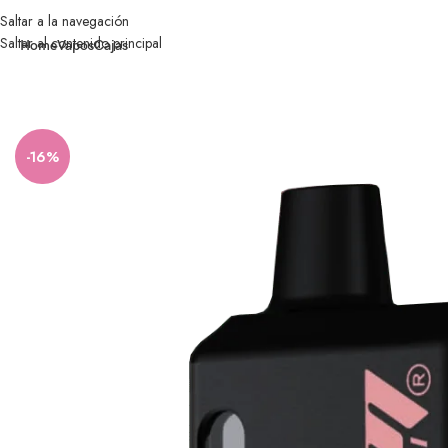
Saltar a la navegación
Saltar al contenido principal
Home
Vapos
Cajas
Inicio
Vapos
Bali
THC
Limited edition
Strawberry lemon blondies – Phenom
-16%