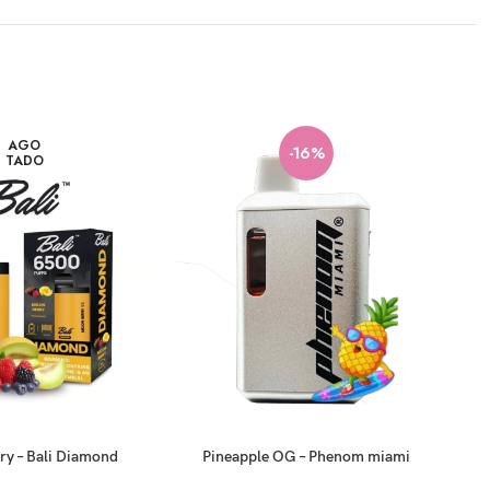
AGO
-16%
TADO
ry – Bali Diamond
Pineapple OG – Phenom miami
W