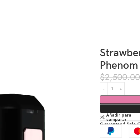
 – Limited edition
Strawber
Phenom –
$
2,500.0
Añadir para
comparar
Guaranteed Safe 